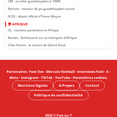
OM : un ailier guadeloupéen à 18M€
Rennais : meneur de jeu guadeloupéen trouvé
ASSE : départ officiel d'Yvann Maçon
🌍 AFRIQUE
OL : nouveau partenaire en Afrique
Nantes : Kombouaré sur un champion d'Afrique
Côte d'Ivoire : le sourire de Désiré Doué
Partenaires
:
Foot live
-
Mercato football
-
Interviews Foot
-
X
-
Meta
-
Instagram
-
TikTok
-
YouTube
-
Paramètres cookies
.
Mentions légales
A-Propos
Contact
Politique de confidentialité
2026 © Foot sur 7