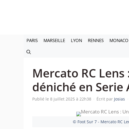
Aller
au
contenu
PARIS
MARSEILLE
LYON
RENNES
MONACO
Mercato RC Lens :
déniché en Serie 
Publié le 8 juillet 2025 à 22h38
·
Écrit par
Josias
·
© Foot Sur 7 - Mercato RC Len