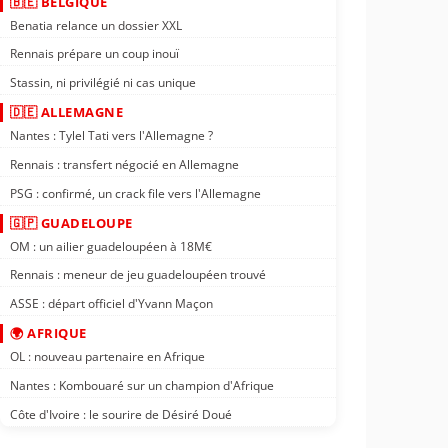
🇧🇪 BELGIQUE
Benatia relance un dossier XXL
Rennais prépare un coup inouï
Stassin, ni privilégié ni cas unique
🇩🇪 ALLEMAGNE
Nantes : Tylel Tati vers l'Allemagne ?
Rennais : transfert négocié en Allemagne
PSG : confirmé, un crack file vers l'Allemagne
🇬🇵 GUADELOUPE
OM : un ailier guadeloupéen à 18M€
Rennais : meneur de jeu guadeloupéen trouvé
ASSE : départ officiel d'Yvann Maçon
🌍 AFRIQUE
OL : nouveau partenaire en Afrique
Nantes : Kombouaré sur un champion d'Afrique
Côte d'Ivoire : le sourire de Désiré Doué