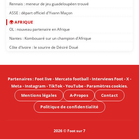
Rennais : meneur de jeu guadeloupéen trouvé
ASSE : départ officiel d'Yvann Maçon
🌍 AFRIQUE
OL : nouveau partenaire en Afrique
Nantes : Kombouaré sur un champion d'Afrique
Côte d'Ivoire : le sourire de Désiré Doué
Partenaires
:
Foot live
-
Mercato football
-
Interviews Foot
-
X
-
Meta
-
Instagram
-
TikTok
-
YouTube
-
Paramètres cookies
.
Mentions légales
A-Propos
Contact
Politique de confidentialité
2026 © Foot sur 7