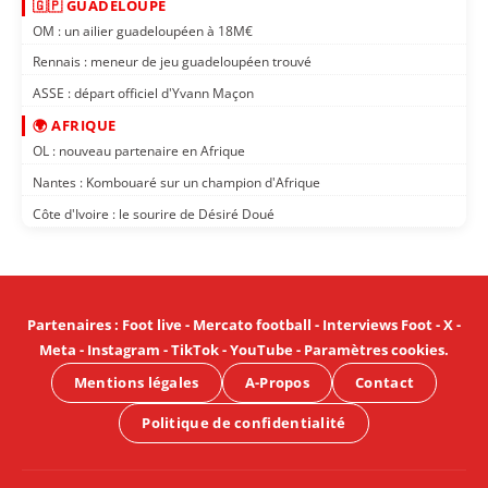
🇬🇵 GUADELOUPE
OM : un ailier guadeloupéen à 18M€
Rennais : meneur de jeu guadeloupéen trouvé
ASSE : départ officiel d'Yvann Maçon
🌍 AFRIQUE
OL : nouveau partenaire en Afrique
Nantes : Kombouaré sur un champion d'Afrique
Côte d'Ivoire : le sourire de Désiré Doué
Partenaires
:
Foot live
-
Mercato football
-
Interviews Foot
-
X
-
Meta
-
Instagram
-
TikTok
-
YouTube
-
Paramètres cookies
.
Mentions légales
A-Propos
Contact
Politique de confidentialité