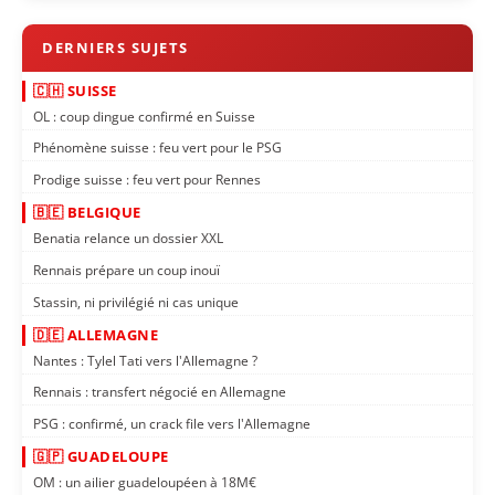
🇨🇭 SUISSE
OL : coup dingue confirmé en Suisse
Phénomène suisse : feu vert pour le PSG
Prodige suisse : feu vert pour Rennes
🇧🇪 BELGIQUE
Benatia relance un dossier XXL
Rennais prépare un coup inouï
Stassin, ni privilégié ni cas unique
🇩🇪 ALLEMAGNE
Nantes : Tylel Tati vers l'Allemagne ?
Rennais : transfert négocié en Allemagne
PSG : confirmé, un crack file vers l'Allemagne
🇬🇵 GUADELOUPE
OM : un ailier guadeloupéen à 18M€