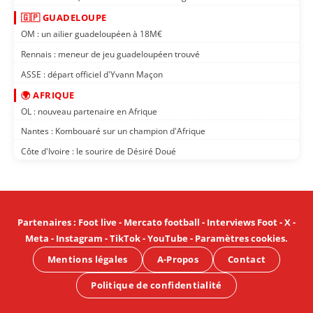
🇬🇵 GUADELOUPE
OM : un ailier guadeloupéen à 18M€
Rennais : meneur de jeu guadeloupéen trouvé
ASSE : départ officiel d'Yvann Maçon
🌍 AFRIQUE
OL : nouveau partenaire en Afrique
Nantes : Kombouaré sur un champion d'Afrique
Côte d'Ivoire : le sourire de Désiré Doué
Partenaires
:
Foot live
-
Mercato football
-
Interviews Foot
-
X
-
Meta
-
Instagram
-
TikTok
-
YouTube
-
Paramètres cookies
.
Mentions légales
A-Propos
Contact
Politique de confidentialité