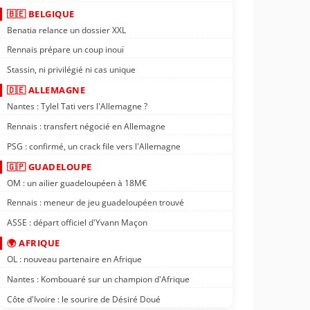
🇧🇪 BELGIQUE
Benatia relance un dossier XXL
Rennais prépare un coup inouï
Stassin, ni privilégié ni cas unique
🇩🇪 ALLEMAGNE
Nantes : Tylel Tati vers l'Allemagne ?
Rennais : transfert négocié en Allemagne
PSG : confirmé, un crack file vers l'Allemagne
🇬🇵 GUADELOUPE
OM : un ailier guadeloupéen à 18M€
Rennais : meneur de jeu guadeloupéen trouvé
ASSE : départ officiel d'Yvann Maçon
🌍 AFRIQUE
OL : nouveau partenaire en Afrique
Nantes : Kombouaré sur un champion d'Afrique
Côte d'Ivoire : le sourire de Désiré Doué