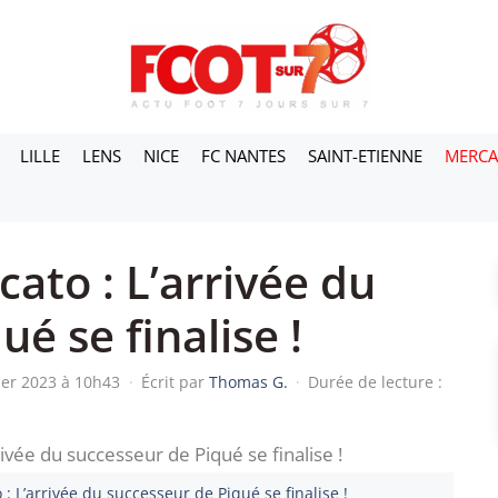
LILLE
LENS
NICE
FC NANTES
SAINT-ETIENNE
MERC
ato : L’arrivée du
é se finalise !
vier 2023 à 10h43
·
Écrit par
Thomas G.
·
Durée de lecture :
: L’arrivée du successeur de Piqué se finalise !