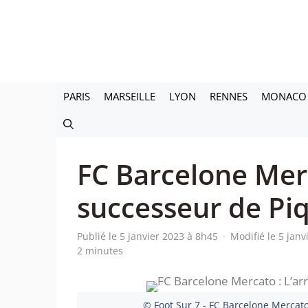
Aller
au
contenu
PARIS
MARSEILLE
LYON
RENNES
MONACO
FC Barcelone Merc
successeur de Piqu
Publié le 5 janvier 2023 à 8h45
·
Modifié le 5 jan
2 minutes
© Foot Sur 7 - FC Barcelone Mercato 