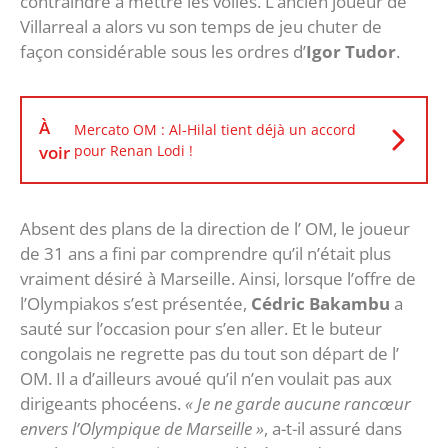
contraindre à mettre les voiles. L’ancien joueur de
Villarreal a alors vu son temps de jeu chuter de
façon considérable sous les ordres d’
Igor Tudor
.
À
Mercato OM : Al-Hilal tient déjà un accord
voir
pour Renan Lodi !
Absent des plans de la direction de l’ OM, le joueur
de 31 ans a fini par comprendre qu’il n’était plus
vraiment désiré à Marseille. Ainsi, lorsque l’offre de
l’Olympiakos s’est présentée,
Cédric Bakambu
a
sauté sur l’occasion pour s’en aller. Et le buteur
congolais ne regrette pas du tout son départ de l’
OM. Il a d’ailleurs avoué qu’il n’en voulait pas aux
dirigeants phocéens.
« Je ne garde aucune rancœur
envers l’Olympique de Marseille »
, a-t-il assuré dans