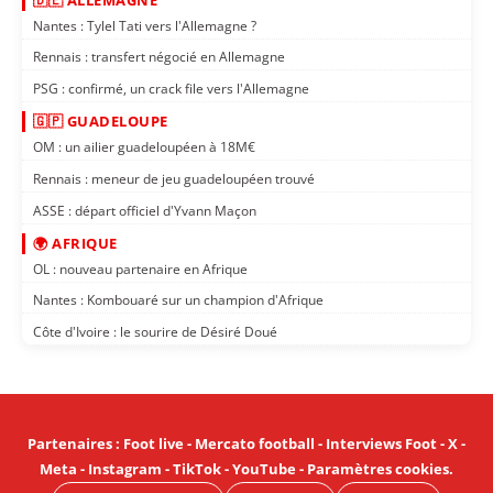
Nantes : Tylel Tati vers l'Allemagne ?
Rennais : transfert négocié en Allemagne
PSG : confirmé, un crack file vers l'Allemagne
🇬🇵 GUADELOUPE
OM : un ailier guadeloupéen à 18M€
Rennais : meneur de jeu guadeloupéen trouvé
ASSE : départ officiel d'Yvann Maçon
🌍 AFRIQUE
OL : nouveau partenaire en Afrique
Nantes : Kombouaré sur un champion d'Afrique
Côte d'Ivoire : le sourire de Désiré Doué
Partenaires
:
Foot live
-
Mercato football
-
Interviews Foot
-
X
-
Meta
-
Instagram
-
TikTok
-
YouTube
-
Paramètres cookies
.