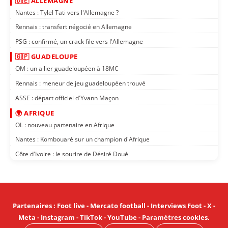
🇩🇪 ALLEMAGNE
Nantes : Tylel Tati vers l'Allemagne ?
Rennais : transfert négocié en Allemagne
PSG : confirmé, un crack file vers l'Allemagne
🇬🇵 GUADELOUPE
OM : un ailier guadeloupéen à 18M€
Rennais : meneur de jeu guadeloupéen trouvé
ASSE : départ officiel d'Yvann Maçon
🌍 AFRIQUE
OL : nouveau partenaire en Afrique
Nantes : Kombouaré sur un champion d'Afrique
Côte d'Ivoire : le sourire de Désiré Doué
Partenaires
:
Foot live
-
Mercato football
-
Interviews Foot
-
X
-
Meta
-
Instagram
-
TikTok
-
YouTube
-
Paramètres cookies
.