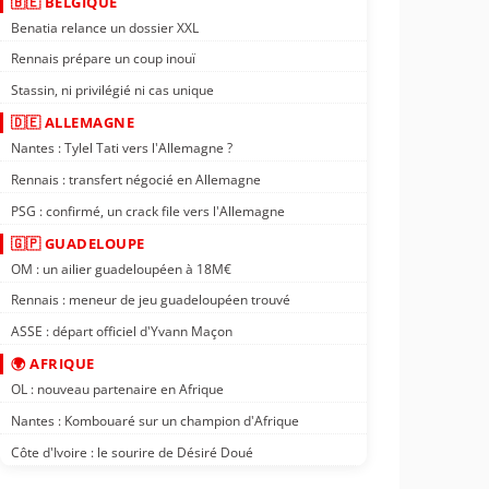
🇧🇪 BELGIQUE
Benatia relance un dossier XXL
Rennais prépare un coup inouï
Stassin, ni privilégié ni cas unique
🇩🇪 ALLEMAGNE
Nantes : Tylel Tati vers l'Allemagne ?
Rennais : transfert négocié en Allemagne
PSG : confirmé, un crack file vers l'Allemagne
🇬🇵 GUADELOUPE
OM : un ailier guadeloupéen à 18M€
Rennais : meneur de jeu guadeloupéen trouvé
ASSE : départ officiel d'Yvann Maçon
🌍 AFRIQUE
OL : nouveau partenaire en Afrique
Nantes : Kombouaré sur un champion d'Afrique
Côte d'Ivoire : le sourire de Désiré Doué