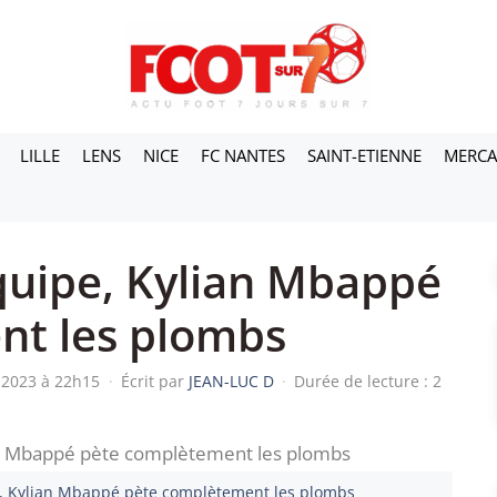
LILLE
LENS
NICE
FC NANTES
SAINT-ETIENNE
MERC
Équipe, Kylian Mbappé
nt les plombs
i 2023 à 22h15
·
Écrit par
JEAN-LUC D
·
Durée de lecture : 2
ipe, Kylian Mbappé pète complètement les plombs