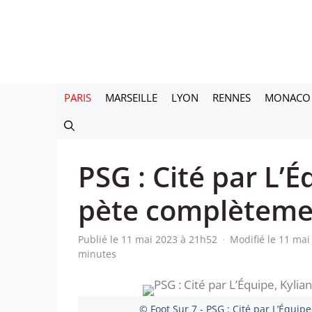
Aller
au
contenu
PARIS
MARSEILLE
LYON
RENNES
MONACO
PSG : Cité par L’
pète complèteme
Publié le 11 mai 2023 à 21h52
·
Modifié le 11 ma
minutes
© Foot Sur 7 - PSG : Cité par L’Équ