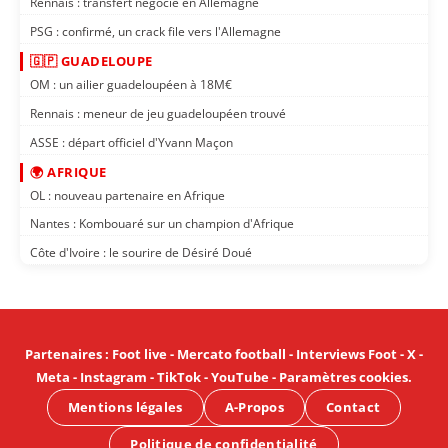
Rennais : transfert négocié en Allemagne
PSG : confirmé, un crack file vers l'Allemagne
🇬🇵 GUADELOUPE
OM : un ailier guadeloupéen à 18M€
Rennais : meneur de jeu guadeloupéen trouvé
ASSE : départ officiel d'Yvann Maçon
🌍 AFRIQUE
OL : nouveau partenaire en Afrique
Nantes : Kombouaré sur un champion d'Afrique
Côte d'Ivoire : le sourire de Désiré Doué
Partenaires
:
Foot live
-
Mercato football
-
Interviews Foot
-
X
-
Meta
-
Instagram
-
TikTok
-
YouTube
-
Paramètres cookies
.
Mentions légales
A-Propos
Contact
Politique de confidentialité