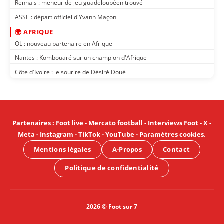
Rennais : meneur de jeu guadeloupéen trouvé
ASSE : départ officiel d'Yvann Maçon
🌍 AFRIQUE
OL : nouveau partenaire en Afrique
Nantes : Kombouaré sur un champion d'Afrique
Côte d'Ivoire : le sourire de Désiré Doué
Partenaires
:
Foot live
-
Mercato football
-
Interviews Foot
-
X
-
Meta
-
Instagram
-
TikTok
-
YouTube
-
Paramètres cookies
.
Mentions légales
A-Propos
Contact
Politique de confidentialité
2026 © Foot sur 7