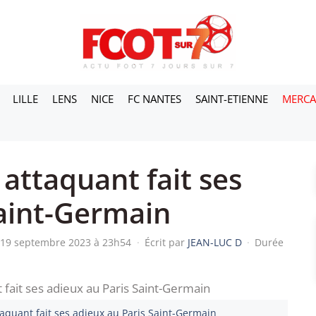
LILLE
LENS
NICE
FC NANTES
SAINT-ETIENNE
MERC
attaquant fait ses
Saint-Germain
e 19 septembre 2023 à 23h54
·
Écrit par
JEAN-LUC D
·
Durée
taquant fait ses adieux au Paris Saint-Germain