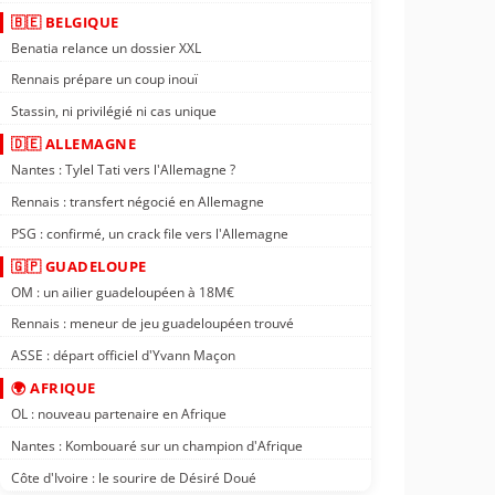
🇧🇪 BELGIQUE
Benatia relance un dossier XXL
Rennais prépare un coup inouï
Stassin, ni privilégié ni cas unique
🇩🇪 ALLEMAGNE
Nantes : Tylel Tati vers l'Allemagne ?
Rennais : transfert négocié en Allemagne
PSG : confirmé, un crack file vers l'Allemagne
🇬🇵 GUADELOUPE
OM : un ailier guadeloupéen à 18M€
Rennais : meneur de jeu guadeloupéen trouvé
ASSE : départ officiel d'Yvann Maçon
🌍 AFRIQUE
OL : nouveau partenaire en Afrique
Nantes : Kombouaré sur un champion d'Afrique
Côte d'Ivoire : le sourire de Désiré Doué