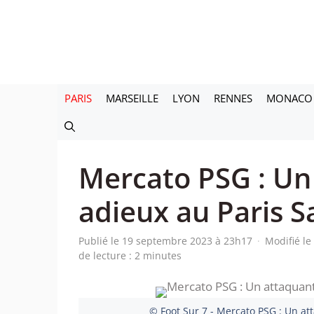
Aller
au
contenu
PARIS
MARSEILLE
LYON
RENNES
MONACO
Mercato PSG : Un 
adieux au Paris 
Publié le 19 septembre 2023 à 23h17
·
Modifié l
de lecture : 2 minutes
© Foot Sur 7 - Mercato PSG : Un at