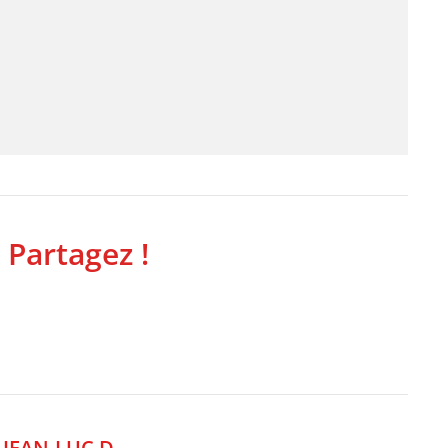
 Partagez !
,
JEAN-LUC D