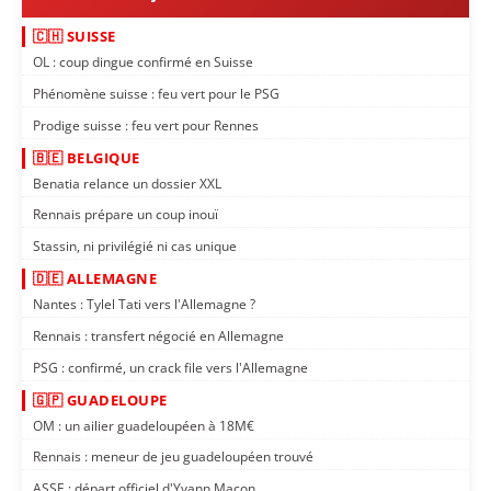
🇨🇭 SUISSE
OL : coup dingue confirmé en Suisse
Phénomène suisse : feu vert pour le PSG
Prodige suisse : feu vert pour Rennes
🇧🇪 BELGIQUE
Benatia relance un dossier XXL
Rennais prépare un coup inouï
Stassin, ni privilégié ni cas unique
🇩🇪 ALLEMAGNE
Nantes : Tylel Tati vers l'Allemagne ?
Rennais : transfert négocié en Allemagne
PSG : confirmé, un crack file vers l'Allemagne
🇬🇵 GUADELOUPE
OM : un ailier guadeloupéen à 18M€
Rennais : meneur de jeu guadeloupéen trouvé
ASSE : départ officiel d'Yvann Maçon