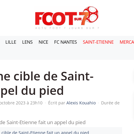
LILLE
LENS
NICE
FC NANTES
SAINT-ETIENNE
MERC
e cible de Saint-
ppel du pied
 octobre 2023 à 23h10
·
Écrit par
Alexis Kouahio
·
Durée de
 cible de Saint-Etienne fait un appel du pied