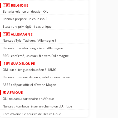
🇧🇪 BELGIQUE
Benatia relance un dossier XXL
Rennais prépare un coup inouï
Stassin, ni privilégié ni cas unique
🇩🇪 ALLEMAGNE
Nantes : Tylel Tati vers l'Allemagne ?
Rennais : transfert négocié en Allemagne
PSG : confirmé, un crack file vers l'Allemagne
🇬🇵 GUADELOUPE
OM : un ailier guadeloupéen à 18M€
Rennais : meneur de jeu guadeloupéen trouvé
ASSE : départ officiel d'Yvann Maçon
🌍 AFRIQUE
OL : nouveau partenaire en Afrique
Nantes : Kombouaré sur un champion d'Afrique
Côte d'Ivoire : le sourire de Désiré Doué