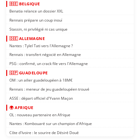
🇧🇪 BELGIQUE
Benatia relance un dossier XXL
Rennais prépare un coup inouï
Stassin, ni privilégié ni cas unique
🇩🇪 ALLEMAGNE
Nantes : Tylel Tati vers l'Allemagne ?
Rennais : transfert négocié en Allemagne
PSG : confirmé, un crack file vers l'Allemagne
🇬🇵 GUADELOUPE
OM : un ailier guadeloupéen à 18M€
Rennais : meneur de jeu guadeloupéen trouvé
ASSE : départ officiel d'Yvann Maçon
🌍 AFRIQUE
OL : nouveau partenaire en Afrique
Nantes : Kombouaré sur un champion d'Afrique
Côte d'Ivoire : le sourire de Désiré Doué