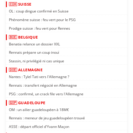
🇨🇭 SUISSE
OL : coup dingue confirmé en Suisse
Phénomène suisse : feu vert pour le PSG
Prodige suisse : feu vert pour Rennes
🇧🇪 BELGIQUE
Benatia relance un dossier XXL
Rennais prépare un coup inouï
Stassin, ni privilégié ni cas unique
🇩🇪 ALLEMAGNE
Nantes : Tylel Tati vers l'Allemagne ?
Rennais : transfert négocié en Allemagne
PSG : confirmé, un crack file vers l'Allemagne
🇬🇵 GUADELOUPE
OM : un ailier guadeloupéen à 18M€
Rennais : meneur de jeu guadeloupéen trouvé
ASSE : départ officiel d'Yvann Maçon