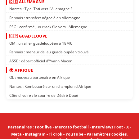
🇩🇪 ALLEMAGNE
Nantes : Tylel Tati vers l'Allemagne ?
Rennais : transfert négocié en Allemagne
PSG : confirmé, un crack file vers l'Allemagne
🇬🇵 GUADELOUPE
OM : un ailier guadeloupéen à 18M€
Rennais : meneur de jeu guadeloupéen trouvé
ASSE : départ officiel d'Yvann Maçon
🌍 AFRIQUE
OL : nouveau partenaire en Afrique
Nantes : Kombouaré sur un champion d'Afrique
Côte d'Ivoire : le sourire de Désiré Doué
Partenaires
:
Foot live
-
Mercato football
-
Interviews Foot
-
X
-
Meta
-
Instagram
-
TikTok
-
YouTube
-
Paramètres cookies
.