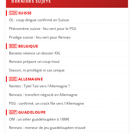
🇨🇭 SUISSE
OL : coup dingue confirmé en Suisse
Phénomène suisse : feu vert pour le PSG
Prodige suisse : feu vert pour Rennes
🇧🇪 BELGIQUE
Benatia relance un dossier XXL
Rennais prépare un coup inouï
Stassin, ni privilégié ni cas unique
🇩🇪 ALLEMAGNE
Nantes : Tylel Tati vers l'Allemagne ?
Rennais : transfert négocié en Allemagne
PSG : confirmé, un crack file vers l'Allemagne
🇬🇵 GUADELOUPE
OM : un ailier guadeloupéen à 18M€
Rennais : meneur de jeu guadeloupéen trouvé