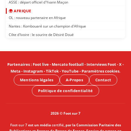
ASSE : départ officiel d'Yvann Maçon
🌍 AFRIQUE
OL : nouveau partenaire en Afrique
Nantes : Kombouaré sur un champion d'Afrique
Côte d'Ivoire : le sourire de Désiré Doué
Partenaires
:
Foot live
-
Mercato football
-
Interviews Foot
-
X
-
Meta
-
Instagram
-
TikTok
-
YouTube
-
Paramètres cookies
.
Mentions légales
A-Propos
Contact
Politique de confidentialité
2026 © Foot sur 7
Foot-sur 7
est un média
certifié
, par la Commission Paritaire des
Publications et Agence de Presse de France, Service de presse en