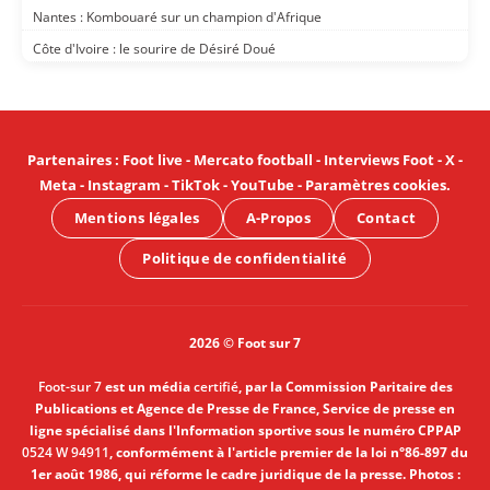
Nantes : Kombouaré sur un champion d'Afrique
Côte d'Ivoire : le sourire de Désiré Doué
Partenaires
:
Foot live
-
Mercato football
-
Interviews Foot
-
X
-
Meta
-
Instagram
-
TikTok
-
YouTube
-
Paramètres cookies
.
Mentions légales
A-Propos
Contact
Politique de confidentialité
2026 © Foot sur 7
Foot-sur 7
est un média
certifié
, par la Commission Paritaire des
Publications et Agence de Presse de France, Service de presse en
ligne spécialisé dans l'Information sportive sous le numéro CPPAP
0524 W 94911
, conformément à l'article premier de la loi n°86-897 du
1er août 1986, qui réforme le cadre juridique de la presse. Photos :