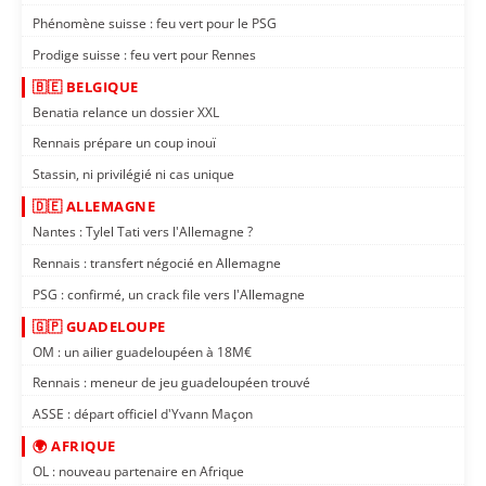
Phénomène suisse : feu vert pour le PSG
Prodige suisse : feu vert pour Rennes
🇧🇪 BELGIQUE
Benatia relance un dossier XXL
Rennais prépare un coup inouï
Stassin, ni privilégié ni cas unique
🇩🇪 ALLEMAGNE
Nantes : Tylel Tati vers l'Allemagne ?
Rennais : transfert négocié en Allemagne
PSG : confirmé, un crack file vers l'Allemagne
🇬🇵 GUADELOUPE
OM : un ailier guadeloupéen à 18M€
Rennais : meneur de jeu guadeloupéen trouvé
ASSE : départ officiel d'Yvann Maçon
🌍 AFRIQUE
OL : nouveau partenaire en Afrique