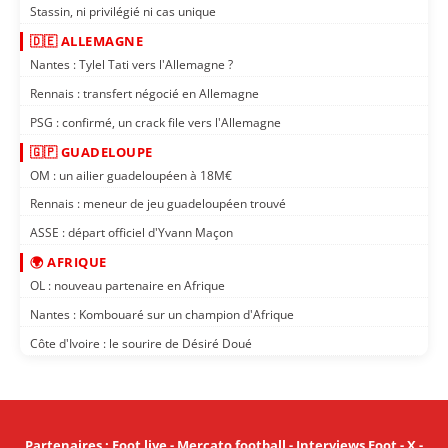
Stassin, ni privilégié ni cas unique
🇩🇪 ALLEMAGNE
Nantes : Tylel Tati vers l'Allemagne ?
Rennais : transfert négocié en Allemagne
PSG : confirmé, un crack file vers l'Allemagne
🇬🇵 GUADELOUPE
OM : un ailier guadeloupéen à 18M€
Rennais : meneur de jeu guadeloupéen trouvé
ASSE : départ officiel d'Yvann Maçon
🌍 AFRIQUE
OL : nouveau partenaire en Afrique
Nantes : Kombouaré sur un champion d'Afrique
Côte d'Ivoire : le sourire de Désiré Doué
Partenaires
:
Foot live
-
Mercato football
-
Interviews Foot
-
X
-