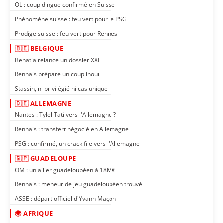
OL : coup dingue confirmé en Suisse
Phénomène suisse : feu vert pour le PSG
Prodige suisse : feu vert pour Rennes
🇧🇪 BELGIQUE
Benatia relance un dossier XXL
Rennais prépare un coup inouï
Stassin, ni privilégié ni cas unique
🇩🇪 ALLEMAGNE
Nantes : Tylel Tati vers l'Allemagne ?
Rennais : transfert négocié en Allemagne
PSG : confirmé, un crack file vers l'Allemagne
🇬🇵 GUADELOUPE
OM : un ailier guadeloupéen à 18M€
Rennais : meneur de jeu guadeloupéen trouvé
ASSE : départ officiel d'Yvann Maçon
🌍 AFRIQUE