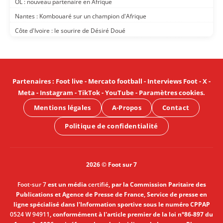
OL : nouveau partenaire en Afrique
Nantes : Kombouaré sur un champion d'Afrique
Côte d'Ivoire : le sourire de Désiré Doué
Partenaires
:
Foot live
-
Mercato football
-
Interviews Foot
-
X
-
Meta
-
Instagram
-
TikTok
-
YouTube
-
Paramètres cookies
.
Mentions légales
A-Propos
Contact
Politique de confidentialité
2026 © Foot sur 7
Foot-sur 7
est un média
certifié
, par la Commission Paritaire des
Publications et Agence de Presse de France, Service de presse en
ligne spécialisé dans l'Information sportive sous le numéro CPPAP
0524 W 94911
, conformément à l'article premier de la loi n°86-897 du