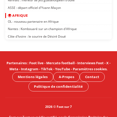
Rennais : meneur de jeu guadeloupéen trouvé
ASSE : départ officiel d'Yvann Maçon
🌍 AFRIQUE
OL : nouveau partenaire en Afrique
Nantes : Kombouaré sur un champion d'Afrique
Côte d'Ivoire : le sourire de Désiré Doué
Partenaires
:
Foot live
-
Mercato football
-
Interviews Foot
-
X
-
Meta
-
Instagram
-
TikTok
-
YouTube
-
Paramètres cookies
.
Mentions légales
A-Propos
Contact
Politique de confidentialité
2026 © Foot sur 7