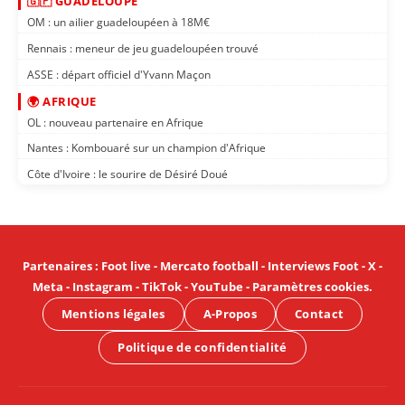
🇬🇵 GUADELOUPE
OM : un ailier guadeloupéen à 18M€
Rennais : meneur de jeu guadeloupéen trouvé
ASSE : départ officiel d'Yvann Maçon
🌍 AFRIQUE
OL : nouveau partenaire en Afrique
Nantes : Kombouaré sur un champion d'Afrique
Côte d'Ivoire : le sourire de Désiré Doué
Partenaires
:
Foot live
-
Mercato football
-
Interviews Foot
-
X
-
Meta
-
Instagram
-
TikTok
-
YouTube
-
Paramètres cookies
.
Mentions légales
A-Propos
Contact
Politique de confidentialité