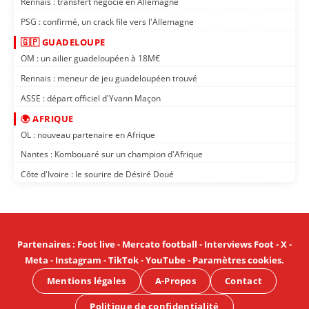
Rennais : transfert négocié en Allemagne
PSG : confirmé, un crack file vers l'Allemagne
🇬🇵 GUADELOUPE
OM : un ailier guadeloupéen à 18M€
Rennais : meneur de jeu guadeloupéen trouvé
ASSE : départ officiel d'Yvann Maçon
🌍 AFRIQUE
OL : nouveau partenaire en Afrique
Nantes : Kombouaré sur un champion d'Afrique
Côte d'Ivoire : le sourire de Désiré Doué
Partenaires
:
Foot live
-
Mercato football
-
Interviews Foot
-
X
-
Meta
-
Instagram
-
TikTok
-
YouTube
-
Paramètres cookies
.
Mentions légales
A-Propos
Contact
Politique de confidentialité