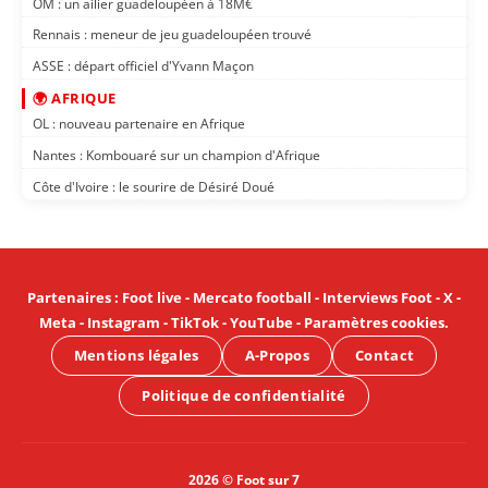
OM : un ailier guadeloupéen à 18M€
Rennais : meneur de jeu guadeloupéen trouvé
ASSE : départ officiel d'Yvann Maçon
🌍 AFRIQUE
OL : nouveau partenaire en Afrique
Nantes : Kombouaré sur un champion d'Afrique
Côte d'Ivoire : le sourire de Désiré Doué
Partenaires
:
Foot live
-
Mercato football
-
Interviews Foot
-
X
-
Meta
-
Instagram
-
TikTok
-
YouTube
-
Paramètres cookies
.
Mentions légales
A-Propos
Contact
Politique de confidentialité
2026 © Foot sur 7