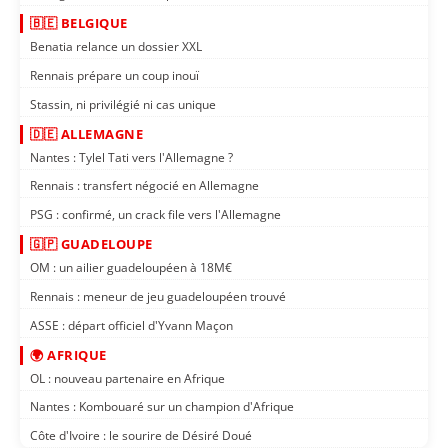
🇧🇪 BELGIQUE
Benatia relance un dossier XXL
Rennais prépare un coup inouï
Stassin, ni privilégié ni cas unique
🇩🇪 ALLEMAGNE
Nantes : Tylel Tati vers l'Allemagne ?
Rennais : transfert négocié en Allemagne
PSG : confirmé, un crack file vers l'Allemagne
🇬🇵 GUADELOUPE
OM : un ailier guadeloupéen à 18M€
Rennais : meneur de jeu guadeloupéen trouvé
ASSE : départ officiel d'Yvann Maçon
🌍 AFRIQUE
OL : nouveau partenaire en Afrique
Nantes : Kombouaré sur un champion d'Afrique
Côte d'Ivoire : le sourire de Désiré Doué