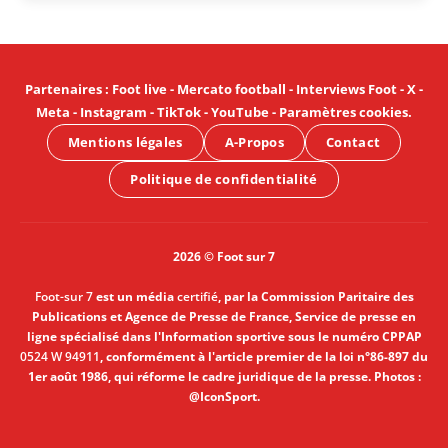
Partenaires
:
Foot live
-
Mercato football
-
Interviews Foot
-
X
-
Meta
-
Instagram
-
TikTok
-
YouTube
-
Paramètres cookies
.
Mentions légales
A-Propos
Contact
Politique de confidentialité
2026 © Foot sur 7
Foot-sur 7
est un média
certifié
, par la Commission Paritaire des
Publications et Agence de Presse de France, Service de presse en
ligne spécialisé dans l'Information sportive sous le numéro CPPAP
0524 W 94911
, conformément à l'article premier de la loi n°86-897 du
1er août 1986, qui réforme le cadre juridique de la presse. Photos :
@IconSport.