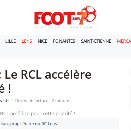
LILLE
LENS
NICE
FC NANTES
SAINT-ETIENNE
MERC
 Le RCL accélère
é !
iwèdé
·
Durée de lecture : 2 minutes
ian, propriétaire du RC Lens