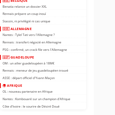
🇧🇪 BELGIQUE
Benatia relance un dossier XXL
Rennais prépare un coup inouï
Stassin, ni privilégié ni cas unique
🇩🇪 ALLEMAGNE
Nantes : Tylel Tati vers l'Allemagne ?
Rennais : transfert négocié en Allemagne
PSG : confirmé, un crack file vers l'Allemagne
🇬🇵 GUADELOUPE
OM : un ailier guadeloupéen à 18M€
Rennais : meneur de jeu guadeloupéen trouvé
ASSE : départ officiel d'Yvann Maçon
🌍 AFRIQUE
OL : nouveau partenaire en Afrique
Nantes : Kombouaré sur un champion d'Afrique
Côte d'Ivoire : le sourire de Désiré Doué