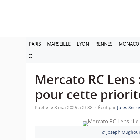
Aller
au
contenu
PARIS
MARSEILLE
LYON
RENNES
MONACO
Mercato RC Lens :
pour cette priorit
Publié le 8 mai 2025 à 2h38
·
Écrit par
Jules Sess
© Joseph Oughourl