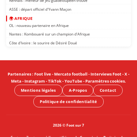
Rennais : meneur de jeu guadeloupéen trouvé
ASSE : départ officiel d'Yvann Maçon
🌍 AFRIQUE
OL : nouveau partenaire en Afrique
Nantes : Kombouaré sur un champion d'Afrique
Côte d'Ivoire : le sourire de Désiré Doué
Partenaires
:
Foot live
-
Mercato football
-
Interviews Foot
-
X
-
Meta
-
Instagram
-
TikTok
-
YouTube
-
Paramètres cookies
.
Mentions légales
A-Propos
Contact
Politique de confidentialité
2026 © Foot sur 7