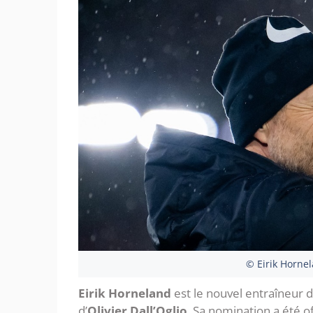
© Eirik Hornel
Eirik Horneland
est le nouvel entraîneur de
d’
Olivier Dall’Oglio
. Sa nomination a été 