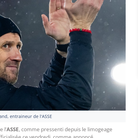
and, entraineur de l'ASSE
 l’
ASSE
, comme pressenti depuis le limogeage
officialisée ce vendredi, comme annoncé.