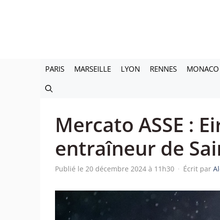
Aller
au
contenu
PARIS
MARSEILLE
LYON
RENNES
MONACO
Mercato ASSE : Ei
entraîneur de Sain
Publié le 20 décembre 2024 à 11h30
·
Écrit par
A