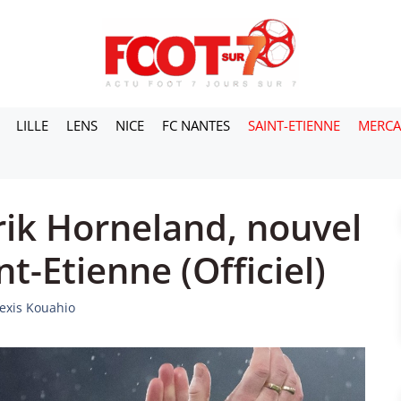
LILLE
LENS
NICE
FC NANTES
SAINT-ETIENNE
MERC
rik Horneland, nouvel
t-Etienne (Officiel)
lexis Kouahio