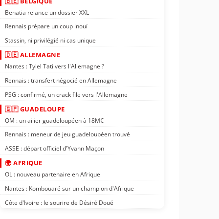
🇧🇪 BELGIQUE
Benatia relance un dossier XXL
Rennais prépare un coup inouï
Stassin, ni privilégié ni cas unique
🇩🇪 ALLEMAGNE
Nantes : Tylel Tati vers l'Allemagne ?
Rennais : transfert négocié en Allemagne
PSG : confirmé, un crack file vers l'Allemagne
🇬🇵 GUADELOUPE
OM : un ailier guadeloupéen à 18M€
Rennais : meneur de jeu guadeloupéen trouvé
ASSE : départ officiel d'Yvann Maçon
🌍 AFRIQUE
OL : nouveau partenaire en Afrique
Nantes : Kombouaré sur un champion d'Afrique
Côte d'Ivoire : le sourire de Désiré Doué