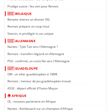
Prodige suisse : feu vert pour Rennes
🇧🇪 BELGIQUE
Benatia relance un dossier XXL
Rennais prépare un coup inouï
Stassin, ni privilégié ni cas unique
🇩🇪 ALLEMAGNE
Nantes : Tylel Tati vers l'Allemagne ?
Rennais : transfert négocié en Allemagne
PSG : confirmé, un crack file vers l'Allemagne
🇬🇵 GUADELOUPE
OM : un ailier guadeloupéen à 18M€
Rennais : meneur de jeu guadeloupéen trouvé
ASSE : départ officiel d'Yvann Maçon
🌍 AFRIQUE
OL : nouveau partenaire en Afrique
Nantes : Kombouaré sur un champion d'Afrique