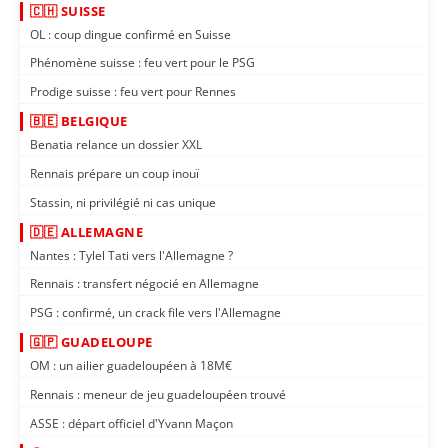
🇨🇭 SUISSE
OL : coup dingue confirmé en Suisse
Phénomène suisse : feu vert pour le PSG
Prodige suisse : feu vert pour Rennes
🇧🇪 BELGIQUE
Benatia relance un dossier XXL
Rennais prépare un coup inouï
Stassin, ni privilégié ni cas unique
🇩🇪 ALLEMAGNE
Nantes : Tylel Tati vers l'Allemagne ?
Rennais : transfert négocié en Allemagne
PSG : confirmé, un crack file vers l'Allemagne
🇬🇵 GUADELOUPE
OM : un ailier guadeloupéen à 18M€
Rennais : meneur de jeu guadeloupéen trouvé
ASSE : départ officiel d'Yvann Maçon