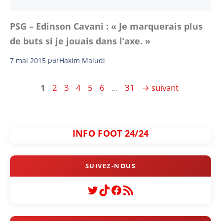
PSG – Edinson Cavani : « Je marquerais plus
de buts si je jouais dans l’axe. »
7 mai 2015
par
Hakim Maludi
Page
Page
Page
Page
Page
Page
Page
1
2
3
4
5
6
…
31
→
suivant
INFO FOOT 24/24
Twitter
TikTok
Facebook
Flux RSS