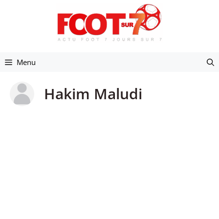
Aller
au
contenu
Menu
Hakim Maludi