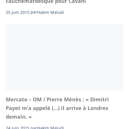
cauchemardesque pour Cavani
25 juin 2015
par
Hakim Maludi
Mercato – OM / Pierre Ménès : « Dimitri
Payet m’a appelé (…) il arrive à Londres
demain. »
24 juin 2015
par
Hakim Maludi