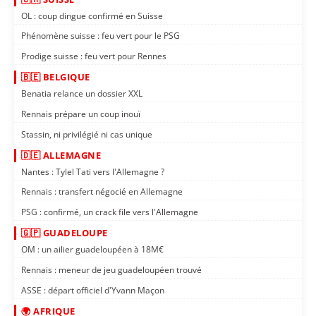
OL : coup dingue confirmé en Suisse
Phénomène suisse : feu vert pour le PSG
Prodige suisse : feu vert pour Rennes
🇧🇪 BELGIQUE
Benatia relance un dossier XXL
Rennais prépare un coup inouï
Stassin, ni privilégié ni cas unique
🇩🇪 ALLEMAGNE
Nantes : Tylel Tati vers l'Allemagne ?
Rennais : transfert négocié en Allemagne
PSG : confirmé, un crack file vers l'Allemagne
🇬🇵 GUADELOUPE
OM : un ailier guadeloupéen à 18M€
Rennais : meneur de jeu guadeloupéen trouvé
ASSE : départ officiel d'Yvann Maçon
🌍 AFRIQUE