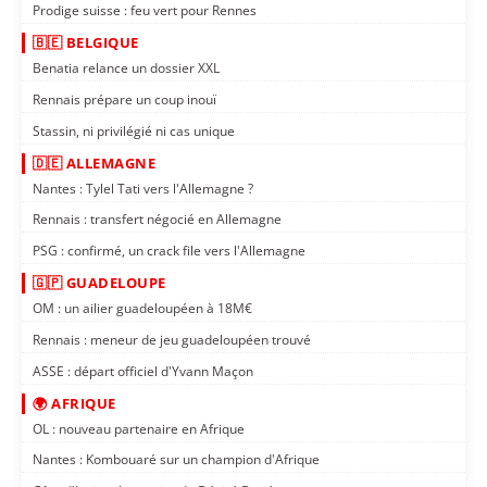
Prodige suisse : feu vert pour Rennes
🇧🇪 BELGIQUE
Benatia relance un dossier XXL
Rennais prépare un coup inouï
Stassin, ni privilégié ni cas unique
🇩🇪 ALLEMAGNE
Nantes : Tylel Tati vers l'Allemagne ?
Rennais : transfert négocié en Allemagne
PSG : confirmé, un crack file vers l'Allemagne
🇬🇵 GUADELOUPE
OM : un ailier guadeloupéen à 18M€
Rennais : meneur de jeu guadeloupéen trouvé
ASSE : départ officiel d'Yvann Maçon
🌍 AFRIQUE
OL : nouveau partenaire en Afrique
Nantes : Kombouaré sur un champion d'Afrique