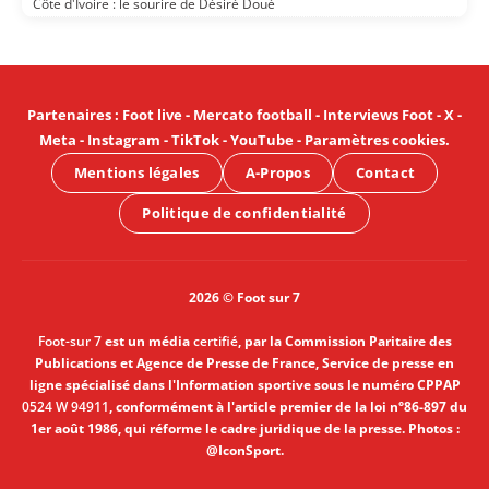
Côte d'Ivoire : le sourire de Désiré Doué
Partenaires
:
Foot live
-
Mercato football
-
Interviews Foot
-
X
-
Meta
-
Instagram
-
TikTok
-
YouTube
-
Paramètres cookies
.
Mentions légales
A-Propos
Contact
Politique de confidentialité
2026 © Foot sur 7
Foot-sur 7
est un média
certifié
, par la Commission Paritaire des
Publications et Agence de Presse de France, Service de presse en
ligne spécialisé dans l'Information sportive sous le numéro CPPAP
0524 W 94911
, conformément à l'article premier de la loi n°86-897 du
1er août 1986, qui réforme le cadre juridique de la presse. Photos :
@IconSport.