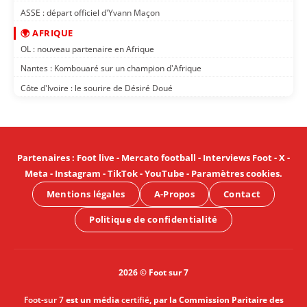
ASSE : départ officiel d'Yvann Maçon
🌍 AFRIQUE
OL : nouveau partenaire en Afrique
Nantes : Kombouaré sur un champion d'Afrique
Côte d'Ivoire : le sourire de Désiré Doué
Partenaires
:
Foot live
-
Mercato football
-
Interviews Foot
-
X
-
Meta
-
Instagram
-
TikTok
-
YouTube
-
Paramètres cookies
.
Mentions légales
A-Propos
Contact
Politique de confidentialité
2026 © Foot sur 7
Foot-sur 7
est un média
certifié
, par la Commission Paritaire des