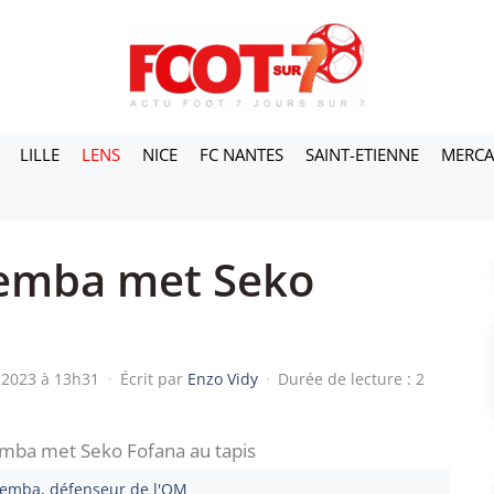
LILLE
LENS
NICE
FC NANTES
SAINT-ETIENNE
MERC
emba met Seko
i 2023 à 13h31
·
Écrit par
Enzo Vidy
·
Durée de lecture : 2
emba, défenseur de l'OM