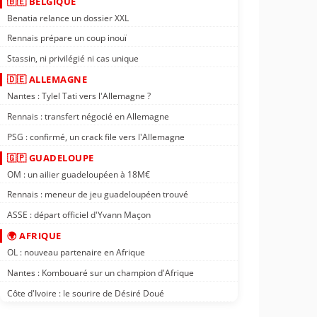
🇧🇪 BELGIQUE
Benatia relance un dossier XXL
Rennais prépare un coup inouï
Stassin, ni privilégié ni cas unique
🇩🇪 ALLEMAGNE
Nantes : Tylel Tati vers l'Allemagne ?
Rennais : transfert négocié en Allemagne
PSG : confirmé, un crack file vers l'Allemagne
🇬🇵 GUADELOUPE
OM : un ailier guadeloupéen à 18M€
Rennais : meneur de jeu guadeloupéen trouvé
ASSE : départ officiel d'Yvann Maçon
🌍 AFRIQUE
OL : nouveau partenaire en Afrique
Nantes : Kombouaré sur un champion d'Afrique
Côte d'Ivoire : le sourire de Désiré Doué