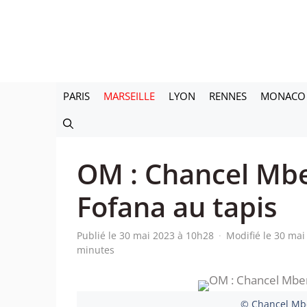
Aller
au
contenu
PARIS
MARSEILLE
LYON
RENNES
MONACO
OM : Chancel Mb
Fofana au tapis
Publié le 30 mai 2023 à 10h28
·
Modifié le 30 ma
minutes
© Chancel Mb