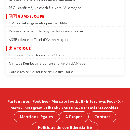
PSG : confirmé, un crack file vers l'Allemagne
🇬🇵 GUADELOUPE
OM : un ailier guadeloupéen à 18M€
Rennais : meneur de jeu guadeloupéen trouvé
ASSE : départ officiel d'Yvann Maçon
🌍 AFRIQUE
OL : nouveau partenaire en Afrique
Nantes : Kombouaré sur un champion d'Afrique
Côte d'Ivoire : le sourire de Désiré Doué
Partenaires
:
Foot live
-
Mercato football
-
Interviews Foot
-
X
-
Meta
-
Instagram
-
TikTok
-
YouTube
-
Paramètres cookies
.
Mentions légales
A-Propos
Contact
Politique de confidentialité