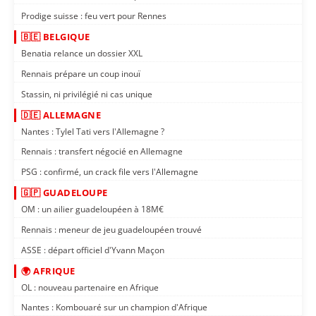
Prodige suisse : feu vert pour Rennes
🇧🇪 BELGIQUE
Benatia relance un dossier XXL
Rennais prépare un coup inouï
Stassin, ni privilégié ni cas unique
🇩🇪 ALLEMAGNE
Nantes : Tylel Tati vers l'Allemagne ?
Rennais : transfert négocié en Allemagne
PSG : confirmé, un crack file vers l'Allemagne
🇬🇵 GUADELOUPE
OM : un ailier guadeloupéen à 18M€
Rennais : meneur de jeu guadeloupéen trouvé
ASSE : départ officiel d'Yvann Maçon
🌍 AFRIQUE
OL : nouveau partenaire en Afrique
Nantes : Kombouaré sur un champion d'Afrique