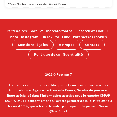
Côte d'Ivoire : le sourire de Désiré Doué
Partenaires
:
Foot live
-
Mercato football
-
Interviews Foot
-
X
-
Meta
-
Instagram
-
TikTok
-
YouTube
-
Paramètres cookies
.
Mentions légales
A-Propos
Contact
Politique de confidentialité
2026 © Foot sur 7
Foot-sur 7
est un média
certifié
, par la Commission Paritaire des
Publications et Agence de Presse de France, Service de presse en
ligne spécialisé dans l'Information sportive sous le numéro CPPAP
0524 W 94911
, conformément à l'article premier de la loi n°86-897 du
1er août 1986, qui réforme le cadre juridique de la presse. Photos :
@IconSport.