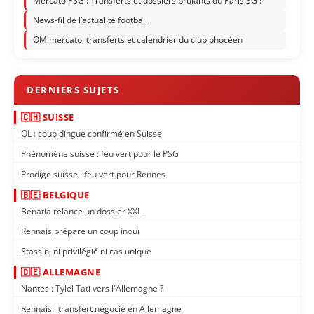
Mercato PSG : Transferts et dossiers brûlants du Paris SG !
News-fil de l’actualité football
OM mercato, transferts et calendrier du club phocéen
🇨🇭 SUISSE
OL : coup dingue confirmé en Suisse
Phénomène suisse : feu vert pour le PSG
Prodige suisse : feu vert pour Rennes
🇧🇪 BELGIQUE
Benatia relance un dossier XXL
Rennais prépare un coup inouï
Stassin, ni privilégié ni cas unique
🇩🇪 ALLEMAGNE
Nantes : Tylel Tati vers l'Allemagne ?
Rennais : transfert négocié en Allemagne