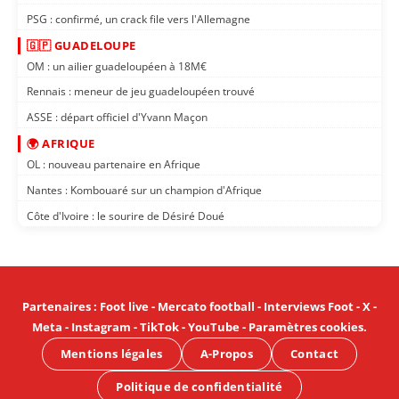
PSG : confirmé, un crack file vers l'Allemagne
🇬🇵 GUADELOUPE
OM : un ailier guadeloupéen à 18M€
Rennais : meneur de jeu guadeloupéen trouvé
ASSE : départ officiel d'Yvann Maçon
🌍 AFRIQUE
OL : nouveau partenaire en Afrique
Nantes : Kombouaré sur un champion d'Afrique
Côte d'Ivoire : le sourire de Désiré Doué
Partenaires
:
Foot live
-
Mercato football
-
Interviews Foot
-
X
-
Meta
-
Instagram
-
TikTok
-
YouTube
-
Paramètres cookies
.
Mentions légales
A-Propos
Contact
Politique de confidentialité