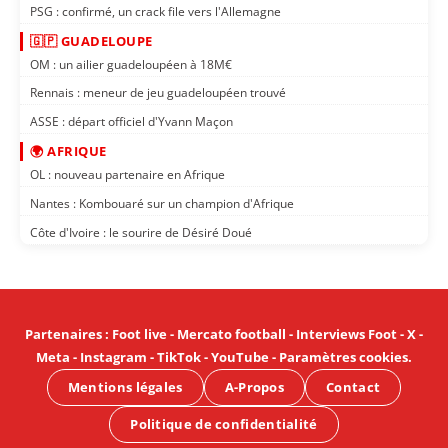
PSG : confirmé, un crack file vers l'Allemagne
🇬🇵 GUADELOUPE
OM : un ailier guadeloupéen à 18M€
Rennais : meneur de jeu guadeloupéen trouvé
ASSE : départ officiel d'Yvann Maçon
🌍 AFRIQUE
OL : nouveau partenaire en Afrique
Nantes : Kombouaré sur un champion d'Afrique
Côte d'Ivoire : le sourire de Désiré Doué
Partenaires
:
Foot live
-
Mercato football
-
Interviews Foot
-
X
-
Meta
-
Instagram
-
TikTok
-
YouTube
-
Paramètres cookies
.
Mentions légales
A-Propos
Contact
Politique de confidentialité