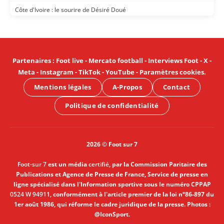
Côte d'Ivoire : le sourire de Désiré Doué
Partenaires
:
Foot live
-
Mercato football
-
Interviews Foot
-
X
-
Meta
-
Instagram
-
TikTok
-
YouTube
-
Paramètres cookies
.
Mentions légales
A-Propos
Contact
Politique de confidentialité
2026 © Foot sur 7
Foot-sur 7
est un média
certifié
, par la Commission Paritaire des
Publications et Agence de Presse de France, Service de presse en
ligne spécialisé dans l'Information sportive sous le numéro CPPAP
0524 W 94911
, conformément à l'article premier de la loi n°86-897 du
1er août 1986, qui réforme le cadre juridique de la presse. Photos :
@IconSport.