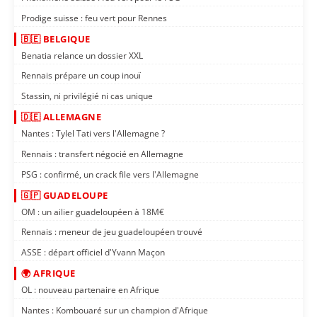
Prodige suisse : feu vert pour Rennes
🇧🇪 BELGIQUE
Benatia relance un dossier XXL
Rennais prépare un coup inouï
Stassin, ni privilégié ni cas unique
🇩🇪 ALLEMAGNE
Nantes : Tylel Tati vers l'Allemagne ?
Rennais : transfert négocié en Allemagne
PSG : confirmé, un crack file vers l'Allemagne
🇬🇵 GUADELOUPE
OM : un ailier guadeloupéen à 18M€
Rennais : meneur de jeu guadeloupéen trouvé
ASSE : départ officiel d'Yvann Maçon
🌍 AFRIQUE
OL : nouveau partenaire en Afrique
Nantes : Kombouaré sur un champion d'Afrique