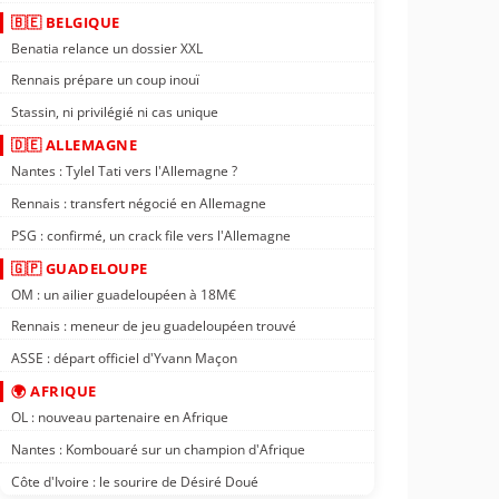
🇧🇪 BELGIQUE
Benatia relance un dossier XXL
Rennais prépare un coup inouï
Stassin, ni privilégié ni cas unique
🇩🇪 ALLEMAGNE
Nantes : Tylel Tati vers l'Allemagne ?
Rennais : transfert négocié en Allemagne
PSG : confirmé, un crack file vers l'Allemagne
🇬🇵 GUADELOUPE
OM : un ailier guadeloupéen à 18M€
Rennais : meneur de jeu guadeloupéen trouvé
ASSE : départ officiel d'Yvann Maçon
🌍 AFRIQUE
OL : nouveau partenaire en Afrique
Nantes : Kombouaré sur un champion d'Afrique
Côte d'Ivoire : le sourire de Désiré Doué