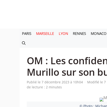
Aller
au
contenu
PARIS
MARSEILLE
LYON
RENNES
MONACO
OM : Les confide
Murillo sur son b
Publié le 7 décembre 2023 à 10h04
·
Modifié le 
de lecture : 2 minutes
© Photo : Michael