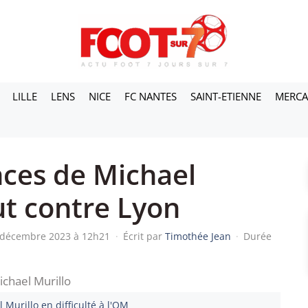
LILLE
LENS
NICE
FC NANTES
SAINT-ETIENNE
MERC
nces de Michael
ut contre Lyon
7 décembre 2023 à 12h21
·
Écrit par
Timothée Jean
·
Durée
 Murillo en difficulté à l'OM