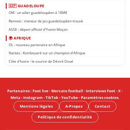
🇬🇵 GUADELOUPE
OM : un ailier guadeloupéen à 18M€
Rennais : meneur de jeu guadeloupéen trouvé
ASSE : départ officiel d'Yvann Maçon
🌍 AFRIQUE
OL : nouveau partenaire en Afrique
Nantes : Kombouaré sur un champion d'Afrique
Côte d'Ivoire : le sourire de Désiré Doué
Partenaires
:
Foot live
-
Mercato football
-
Interviews Foot
-
X
-
Meta
-
Instagram
-
TikTok
-
YouTube
-
Paramètres cookies
.
Mentions légales
A-Propos
Contact
Politique de confidentialité