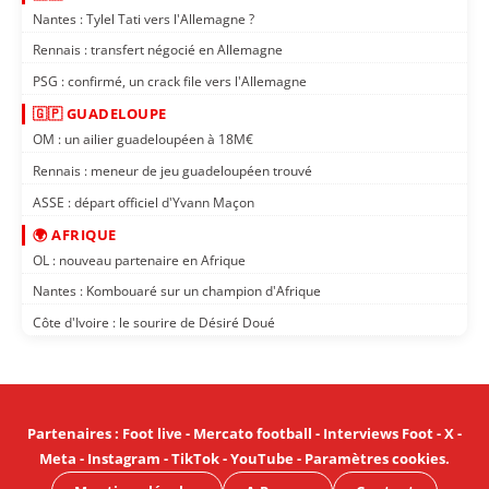
Nantes : Tylel Tati vers l'Allemagne ?
Rennais : transfert négocié en Allemagne
PSG : confirmé, un crack file vers l'Allemagne
🇬🇵 GUADELOUPE
OM : un ailier guadeloupéen à 18M€
Rennais : meneur de jeu guadeloupéen trouvé
ASSE : départ officiel d'Yvann Maçon
🌍 AFRIQUE
OL : nouveau partenaire en Afrique
Nantes : Kombouaré sur un champion d'Afrique
Côte d'Ivoire : le sourire de Désiré Doué
Partenaires
:
Foot live
-
Mercato football
-
Interviews Foot
-
X
-
Meta
-
Instagram
-
TikTok
-
YouTube
-
Paramètres cookies
.