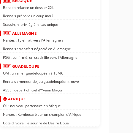
🇧🇪 BELGIQUE
Benatia relance un dossier XXL
Rennais prépare un coup inouï
Stassin, ni privilégié ni cas unique
🇩🇪 ALLEMAGNE
Nantes : Tylel Tati vers l'Allemagne ?
Rennais : transfert négocié en Allemagne
PSG : confirmé, un crack file vers l'Allemagne
🇬🇵 GUADELOUPE
OM : un ailier guadeloupéen à 18M€
Rennais : meneur de jeu guadeloupéen trouvé
ASSE : départ officiel d'Yvann Maçon
🌍 AFRIQUE
OL : nouveau partenaire en Afrique
Nantes : Kombouaré sur un champion d'Afrique
Côte d'Ivoire : le sourire de Désiré Doué