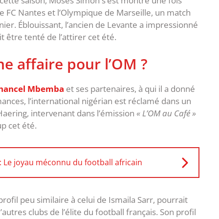
s cette saison, Moses Simon s’est montré une fois
le FC Nantes et l’Olympique de Marseille, un match
nier. Éblouissant, l’ancien de Levante a impressionné
 être tenté de l’attirer cet été.
 affaire pour l’OM ?
hancel Mbemba
et ses partenaires, à qui il a donné
mances, l’international nigérian est réclamé dans un
aering, intervenant dans l’émission
« L’OM au Café »
up cet été.
Le joyau méconnu du football africain
rofil peu similaire à celui de Ismaila Sarr, pourrait
utres clubs de l’élite du football français. Son profil