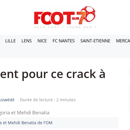
LILLE
LENS
NICE
FC NANTES
SAINT-ETIENNE
MERC
ent pour ce crack à
essiwèdé
·
Durée de lecture : 2 minutes
a et Mehdi Benatia de l'OM