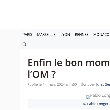
Aller
au
contenu
PARIS
MARSEILLE
LYON
RENNES
MONACO
Enfin le bon mom
l’OM ?
Publié le 14 mars 2024 à 4h50
·
Écrit par
Jules S
© Pablo Longori