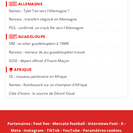
🇩🇪 ALLEMAGNE
Nantes : Tylel Tati vers l'Allemagne ?
Rennais : transfert négocié en Allemagne
PSG : confirmé, un crack file vers l'Allemagne
🇬🇵 GUADELOUPE
OM : un ailier guadeloupéen à 18M€
Rennais : meneur de jeu guadeloupéen trouvé
ASSE : départ officiel d'Yvann Maçon
🌍 AFRIQUE
OL : nouveau partenaire en Afrique
Nantes : Kombouaré sur un champion d'Afrique
Côte d'Ivoire : le sourire de Désiré Doué
Partenaires
:
Foot live
-
Mercato football
-
Interviews Foot
-
X
-
Meta
-
Instagram
-
TikTok
-
YouTube
-
Paramètres cookies
.