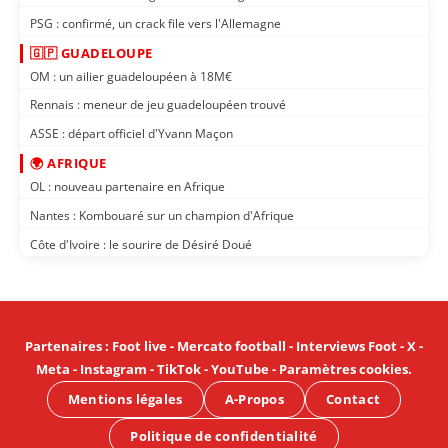
PSG : confirmé, un crack file vers l'Allemagne
🇬🇵 GUADELOUPE
OM : un ailier guadeloupéen à 18M€
Rennais : meneur de jeu guadeloupéen trouvé
ASSE : départ officiel d'Yvann Maçon
🌍 AFRIQUE
OL : nouveau partenaire en Afrique
Nantes : Kombouaré sur un champion d'Afrique
Côte d'Ivoire : le sourire de Désiré Doué
Partenaires
:
Foot live
-
Mercato football
-
Interviews Foot
-
X
-
Meta
-
Instagram
-
TikTok
-
YouTube
-
Paramètres cookies
.
Mentions légales
A-Propos
Contact
Politique de confidentialité