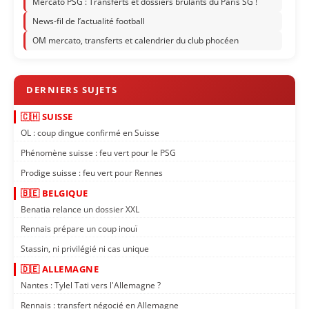
Mercato PSG : Transferts et dossiers brûlants du Paris SG !
News-fil de l’actualité football
OM mercato, transferts et calendrier du club phocéen
🇨🇭 SUISSE
OL : coup dingue confirmé en Suisse
Phénomène suisse : feu vert pour le PSG
Prodige suisse : feu vert pour Rennes
🇧🇪 BELGIQUE
Benatia relance un dossier XXL
Rennais prépare un coup inouï
Stassin, ni privilégié ni cas unique
🇩🇪 ALLEMAGNE
Nantes : Tylel Tati vers l'Allemagne ?
Rennais : transfert négocié en Allemagne