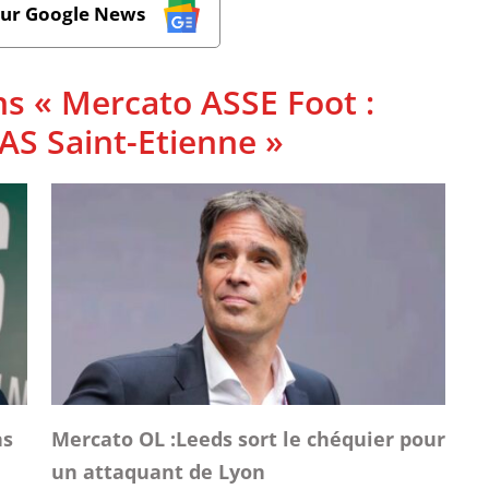
sur Google News
ns « Mercato ASSE Foot :
l'AS Saint-Etienne »
ns
Mercato OL :Leeds sort le chéquier pour
un attaquant de Lyon