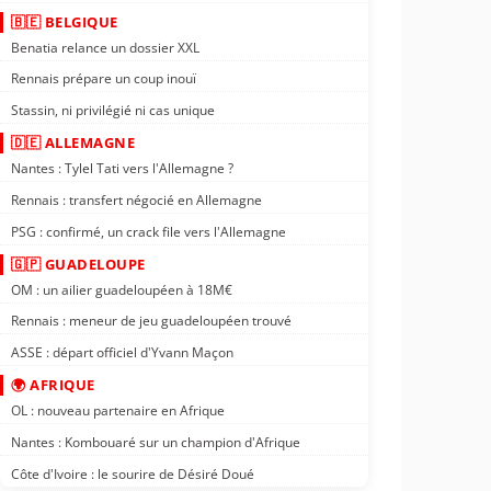
🇧🇪 BELGIQUE
Benatia relance un dossier XXL
Rennais prépare un coup inouï
Stassin, ni privilégié ni cas unique
🇩🇪 ALLEMAGNE
Nantes : Tylel Tati vers l'Allemagne ?
Rennais : transfert négocié en Allemagne
PSG : confirmé, un crack file vers l'Allemagne
🇬🇵 GUADELOUPE
OM : un ailier guadeloupéen à 18M€
Rennais : meneur de jeu guadeloupéen trouvé
ASSE : départ officiel d'Yvann Maçon
🌍 AFRIQUE
OL : nouveau partenaire en Afrique
Nantes : Kombouaré sur un champion d'Afrique
Côte d'Ivoire : le sourire de Désiré Doué