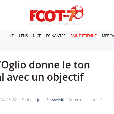
LILLE
LENS
NICE
FC NANTES
SAINT-ETIENNE
MERC
l’Oglio donne le ton
al avec un objectif
2024 à 3h32
·
Écrit par
Jules Sessiwèdé
·
Durée de lecture : 2