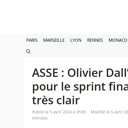
Aller
au
contenu
PARIS
MARSEILLE
LYON
RENNES
MONACO
ASSE : Olivier Dal
pour le sprint fin
très clair
Publié le 5 avril 2024 à 3h08
·
Modifié le 5 avril 
minutes