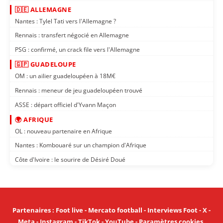
🇩🇪 ALLEMAGNE
Nantes : Tylel Tati vers l'Allemagne ?
Rennais : transfert négocié en Allemagne
PSG : confirmé, un crack file vers l'Allemagne
🇬🇵 GUADELOUPE
OM : un ailier guadeloupéen à 18M€
Rennais : meneur de jeu guadeloupéen trouvé
ASSE : départ officiel d'Yvann Maçon
🌍 AFRIQUE
OL : nouveau partenaire en Afrique
Nantes : Kombouaré sur un champion d'Afrique
Côte d'Ivoire : le sourire de Désiré Doué
Partenaires
:
Foot live
-
Mercato football
-
Interviews Foot
-
X
-
Meta
-
Instagram
-
TikTok
-
YouTube
-
Paramètres cookies
.